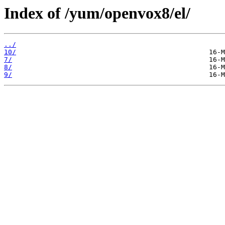
Index of /yum/openvox8/el/
../
10/
7/
8/
9/