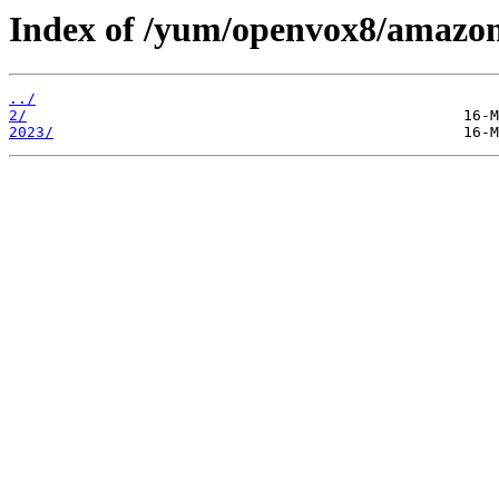
Index of /yum/openvox8/amazon
../
2/
2023/