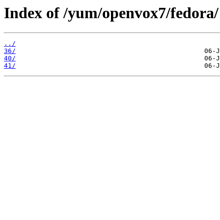
Index of /yum/openvox7/fedora/
../
36/
40/
41/